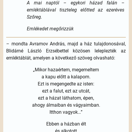
A mai naptól – egykori házad falán –
emléktáblával tiszteleg előtted az ezeréves
Szőreg.
Emlékedet megőrizzük
– mondta Avramov András, majd a ház tulajdonosával,
Blidárné László Erzsébettel közösen leleplezték az
emléktáblát, amelyen a következő szöveg olvasható:
„Mikor hazaértem, megemeltem
a kapu előtt a kalapom.
Ezt is megengedte az isten:
ezt a falut, ezt az utcát,
ezt a házat láthatom, épen,
ahogy álmaiban és vágyaimban.
Itthon vagyok…”
Ebben a házban élt
és alkotott