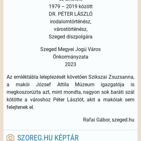
1979 – 2019 között
DR. PÉTER LÁSZLÓ
irodalomtörténész,
várostörténész,
Szeged díszpolgára
Szeged Megyei Jogú Város
Önkormányzata
2023
Az emléktábla leleplezését követően Szikszai Zsuzsanna,
a makói József Attila Múzeum igazgatója is
megkoszorúzta azt, mint mondta, nagyon sok baráti szál
kötötte a városhoz Péter Lászlót, akit a makóiak sem
felejtenek el.
Rafai Gábor, szeged.hu
SZOREG.HU KÉPTÁR