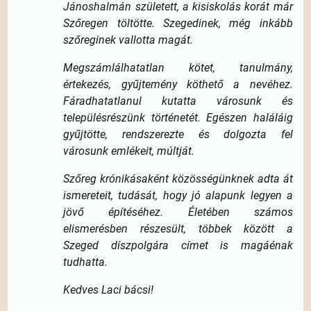
Jánoshalmán született, a kisiskolás korát már
Szőregen töltötte. Szegedinek, még inkább
szőreginek vallotta magát.
Megszámlálhatatlan kötet, tanulmány,
értekezés, gyűjtemény köthető a nevéhez.
Fáradhatatlanul kutatta városunk és
településrészünk történetét. Egészen haláláig
gyűjtötte, rendszerezte és dolgozta fel
városunk emlékeit, múltját.
Szőreg krónikásaként közösségünknek adta át
ismereteit, tudását, hogy jó alapunk legyen a
jövő építéséhez. Életében számos
elismerésben részesült, többek között a
Szeged díszpolgára címet is magáénak
tudhatta.
Kedves Laci bácsi!