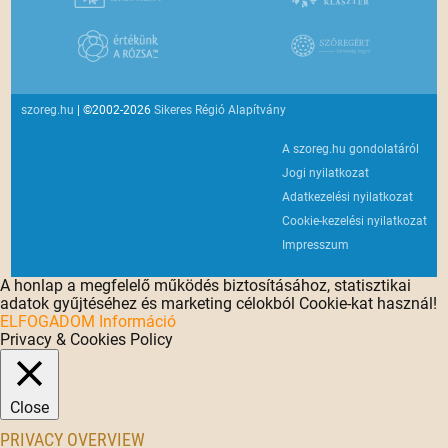
szoreg.hu
| ©2002-2026
Sikeres Régió Alapítvány
A szoreg.hu gondolatáról
Jogi nyilatkozat
Adatkezelési nyilatkozat
Cookie-kezelési nyilatkozat
Impresszum
A honlap a megfelelő működés biztosításához, statisztikai
adatok gyűjtéséhez és marketing célokból Cookie-kat használ!
ELFOGADOM
Információ
Privacy & Cookies Policy
Close
PRIVACY OVERVIEW