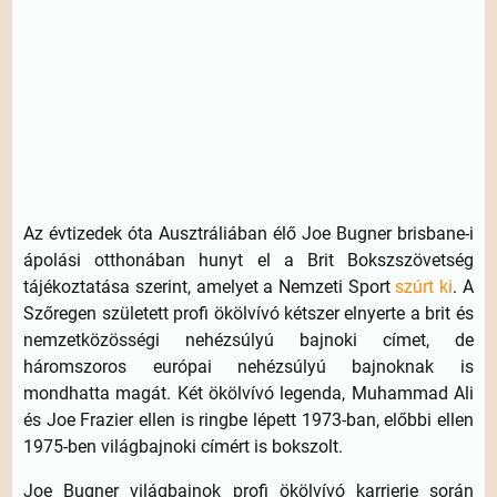
Az évtizedek óta Ausztráliában élő Joe Bugner brisbane-i
ápolási otthonában hunyt el a Brit Bokszszövetség
tájékoztatása szerint, amelyet a Nemzeti Sport
szúrt ki
. A
Szőregen született profi ökölvívó kétszer elnyerte a brit és
nemzetközösségi nehézsúlyú bajnoki címet, de
háromszoros európai nehézsúlyú bajnoknak is
mondhatta magát. Két ökölvívó legenda, Muhammad Ali
és Joe Frazier ellen is ringbe lépett 1973-ban, előbbi ellen
1975-ben világbajnoki címért is bokszolt.
Joe Bugner világbajnok profi ökölvívó karrierje során