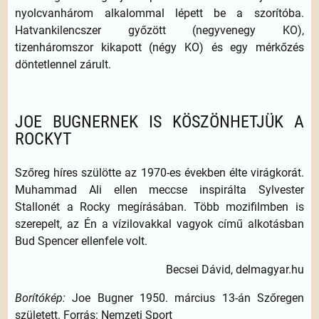
nyolcvanhárom alkalommal lépett be a szorítóba.
Hatvankilencszer győzött (negyvenegy KO),
tizenháromszor kikapott (négy KO) és egy mérkőzés
döntetlennel zárult.
JOE BUGNERNEK IS KÖSZÖNHETJÜK A
ROCKYT
Szőreg híres szülötte az 1970-es években élte virágkorát.
Muhammad Ali ellen meccse inspirálta Sylvester
Stallonét a Rocky megírásában. Több mozifilmben is
szerepelt, az Én a vízilovakkal vagyok című alkotásban
Bud Spencer ellenfele volt.
Becsei Dávid, delmagyar.hu
Borítókép:
Joe Bugner 1950. március 13-án Szőregen
született. Forrás: Nemzeti Sport