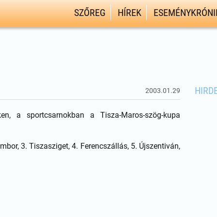
SZŐREG
HÍREK
ESEMÉNYKRÓNI
HIRD
2003.01.29
en, a sportcsarnokban a Tisza-Maros-szög-kupa
bor, 3. Tiszasziget, 4. Ferencszállás, 5. Újszentiván,