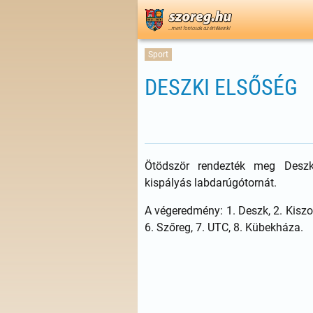
Sport
DESZKI ELSŐSÉG
Ötödször rendezték meg Deszk
kispályás labdarúgótornát.
A végeredmény: 1. Deszk, 2. Kiszom
6. Szőreg, 7. UTC, 8. Kübekháza.