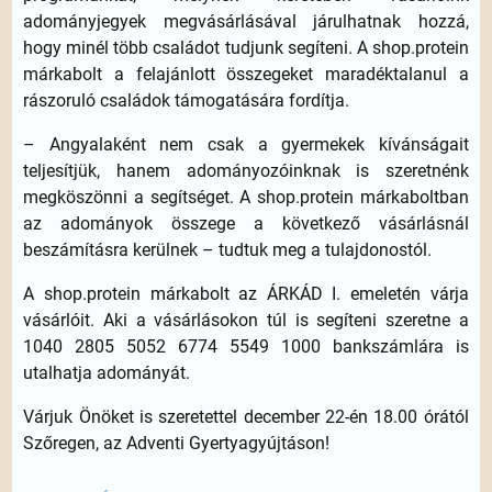
adományjegyek megvásárlásával járulhatnak hozzá,
hogy minél több családot tudjunk segíteni. A shop.protein
márkabolt a felajánlott összegeket maradéktalanul a
rászoruló családok támogatására fordítja.
– Angyalaként nem csak a gyermekek kívánságait
teljesítjük, hanem adományozóinknak is szeretnénk
megköszönni a segítséget. A shop.protein márkaboltban
az adományok összege a következő vásárlásnál
beszámításra kerülnek – tudtuk meg a tulajdonostól.
A shop.protein márkabolt az ÁRKÁD I. emeletén várja
vásárlóit. Aki a vásárlásokon túl is segíteni szeretne a
1040 2805 5052 6774 5549 1000 bankszámlára is
utalhatja adományát.
Várjuk Önöket is szeretettel december 22-én 18.00 órától
Szőregen, az Adventi Gyertyagyújtáson!