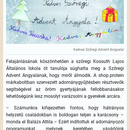
Kedves Szőregi Advent Angyala!
Felajánlásának köszönhetően a szőregi Kossuth Lajos
Általános Iskola öt tanulója súghatta meg a Szőregi
Advent Angyalának, hogy miről álmodik. A shop.protein
márkaboltban szervezett adománygyűjtésben résztvevők
segítségével az öröm gyertyájának fellobbanásakor
lehetőségünk lesz mosolyt varázsolni a gyerekek arcára.
– Számunkra kifejezetten fontos, hogy hátrányos
helyzetű családokban is boldogan teljen a karácsony –
monda el Balázs Attila.– Ezért indítottuk el adományozói
programunkat, melynek keretében vásárlóink