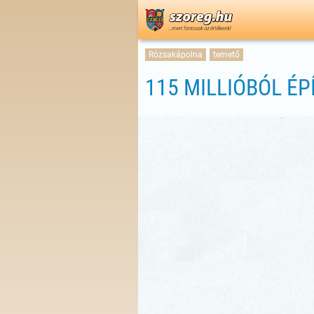
Rózsakápolna
temető
115 MILLIÓBÓL É