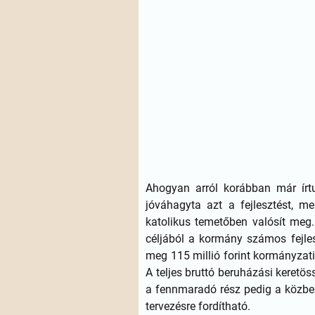
Ahogyan arról korábban már írtu
jóváhagyta azt a fejlesztést, 
katolikus temetőben valósít meg
céljából a kormány számos fejle
meg 115 millió forint kormányzat
A teljes bruttó beruházási keretös
a fennmaradó rész pedig a közbes
tervezésre fordítható.