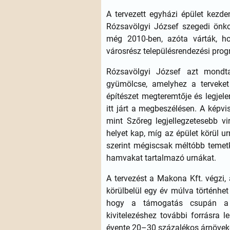
A tervezett egyházi épület kezd
Rózsavölgyi József szegedi önko
még 2010-ben, azóta várták, ho
városrész településrendezési prog
Rózsavölgyi József azt mondta
gyümölcse, amelyhez a tervek
építészet megteremtője és legjele
itt járt a megbeszélésen. A képv
mint Szőreg legjellegzetesebb v
helyet kap, míg az épület körül u
szerint mégiscsak méltóbb temetk
hamvakat tartalmazó urnákat.
A tervezést a Makona Kft. végzi, 
körülbelül egy év múlva történhet
hogy a támogatás csupán a k
kivitelezéshez további forrásra 
évente 20–30 százalékos árnöveke