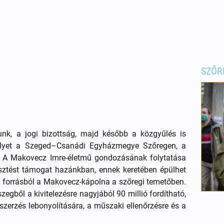
SZŐR
nk, a jogi bizottság, majd később a közgyűlés is
melyet a Szeged–Csanádi Egyházmegye Szőregen, a
. A Makovecz Imre-életmű gondozásának folytatása
sztést támogat hazánkban, ennek keretében épülhet
i forrásból a Makovecz-kápolna a szőregi temetőben.
szegből a kivitelezésre nagyjából 90 millió fordítható,
zerzés lebonyolítására, a műszaki ellenőrzésre és a