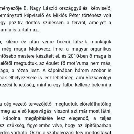
eményezője B. Nagy László országgyűlési képviselő,
rmányzati képviselő és Miklós Péter történész volt
gy pozitív döntés szülessen a tervről, amelyet a
ramja is tartalmaz.
, kilenc év után végre beérni látszik munkájuk
et még maga Makovecz Imre, a magyar organikus
ntősebb mestere készített el, és 2010-ben ő maga is
iselőtől megtudtuk, az épület fő motívuma nem más,
irága, a rózsa lesz. A kápolnában három szobor is
rnák elhelyezésére is lesz lehetőség, ami Rózsavölgyi
ezési lehetőség, mintha egy falba kellene betenni a
a cég vezető tervezőjétől megtudtuk, előreláthatólag
 meg az első kapavágás, viszont azt már most látni,
ápolna megépítésére lesz elegendő, a teljes
lesz szükség, figyelembe véve, hogy az építőiparban
dés várható. Őszig a szabályozási terv módosítását