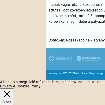
hajtják végre, utána kezdődhet m
átfutási időt követően legkésőbb 2
a közbeszerzést, ami 2-3 hóna
körben kell meghirdetni a pályázat
Borítókép:
Rózsakápolna - látvány
szoreg.hu
| ©2002-2026
Sikeres Régió Alapí
A honlap a megfelelő működés biztosításához, statisztikai ada
Privacy & Cookies Policy
Close