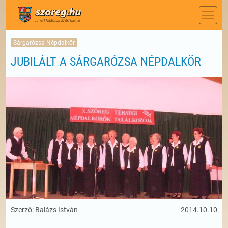
Sárgarózsa Népdalkör
JUBILÁLT A SÁRGARÓZSA NÉPDALKÖR
Szerző: Balázs István
2014.10.10