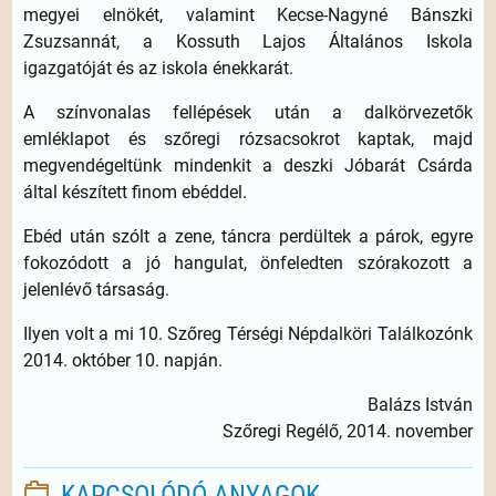
megyei elnökét, valamint Kecse-Nagyné Bánszki
Zsuzsannát, a Kossuth Lajos Általános Iskola
igazgatóját és az iskola énekkarát.
A színvonalas fellépések után a dalkörvezetők
emléklapot és szőregi rózsacsokrot kaptak, majd
megvendégeltünk mindenkit a deszki Jóbarát Csárda
által készített finom ebéddel.
Ebéd után szólt a zene, táncra perdültek a párok, egyre
fokozódott a jó hangulat, önfeledten szórakozott a
jelenlévő társaság.
Ilyen volt a mi 10. Szőreg Térségi Népdalköri Találkozónk
2014. október 10. napján.
Balázs István
Szőregi Regélő, 2014. november
KAPCSOLÓDÓ ANYAGOK