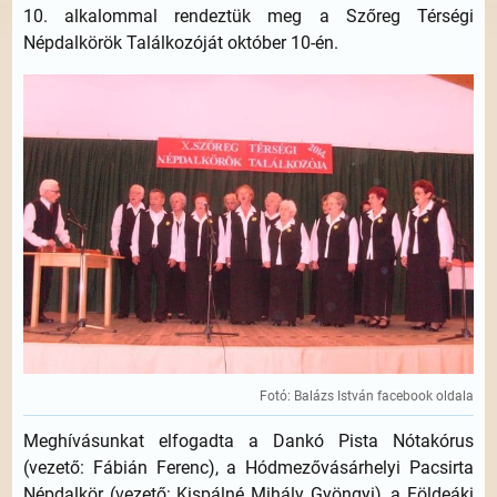
10. alkalommal rendeztük meg a Szőreg Térségi
Népdalkörök Találkozóját október 10-én.
Fotó: Balázs István facebook oldala
Meghívásunkat elfogadta a Dankó Pista Nótakórus
(vezető: Fábián Ferenc), a Hódmezővásárhelyi Pacsirta
Népdalkör (vezető: Kispálné Mihály Gyöngyi), a Földeáki