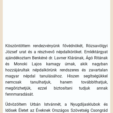
Köszöntöttem rendezvényünk fővédnökét, Rózsavölgyi
József urat és a résztvevő népdalköröket. Emléktárgyat
ajándékoztam Benkéné dr. Lavner Klárának, Ágó Ritának
és Monoki Lajos karnagy úrnak, akik nagyban
hozzájárultak népdalkörünk rendszeres és zavartalan
magyar népdal tanulásához. Hiszen segítségükkel
nemcsak tanulhatjuk, hanem továbbíthatjuk,
megőrizhetjük, ezzel biztosítani tudjuk annak
fennmaradását.
Üdvözöltem Urbán Istvánnét, a Nyugdíjasklubok és
Idősek Életet az Éveknek Országos Szövetség Csongrád