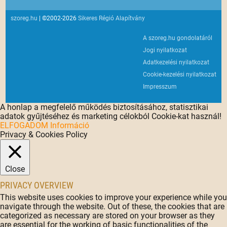
szoreg.hu
| ©2002-2026
Sikeres Régió Alapítvány
A szoreg.hu gondolatáról
Jogi nyilatkozat
Adatkezelési nyilatkozat
Cookie-kezelési nyilatkozat
Impresszum
A honlap a megfelelő működés biztosításához, statisztikai
adatok gyűjtéséhez és marketing célokból Cookie-kat használ!
ELFOGADOM
Információ
Privacy & Cookies Policy
Close
PRIVACY OVERVIEW
This website uses cookies to improve your experience while you
navigate through the website. Out of these, the cookies that are
categorized as necessary are stored on your browser as they
are essential for the working of basic functionalities of the