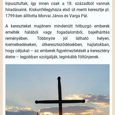
kipusztultak, így innen csak a 18. századból vannak
híradásaink. Kiskunfélegyháza első út menti keresztje pl.
1799-ben állította Morvai János és Varga Pál.
A kereszteket majdnem mindenütt hitbuzgó emberek
emelték hálából vagy fogadalomból, bajelhárítás
reményében. Többnyire jól látható helyen,
kiemelkedéseken, útkereszteződésekben, hajlatokban,
hogy céljukat – az emberek figyelmeztetését a keresztény
életre – legjobban szolgálják, leginkább föltűnjenek.