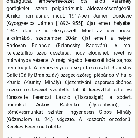
országúttal, emberemlékezet óta állott valamely
görögkeleti szerb polgártársunk áldozatkésszégéből.
Amikor romlásnak indut, 1917-ben Jamen Dordevic
(Gyorgyevics Jámen [1892-1955]) újat emelt helyébe.
1947 után ez is elenyészett. Most az idei búcsú
alkalmából, szeptember 20-án újat emelt a helyén
Radovan Belancic (Belancsity Radován). A mai
keresztállító szép gesztusa, hogy elődjének nevét is
márványba vésette. A még régebbi keresztállítóét sajnos
nem tudjuk. A nemes egyszerűségű fakeresztet Branislav
Galic (Gálity Braniszláv) szeged-szőregi plébános Mihailo
Krunic (Krunity Mihály) újszentiváni esperesplébános
közreműködésével szentelte föl. A keresztfát adta és
fűrészelte Ferenczi László (Tiszasziget), a sódert,
homokot Ackov Radenko (Újszentiván); a
kőművesmunkát szintén ingyenesen Sípos Mihály
(Gőzmalom u. 24.) végezte. A koszorút önzetlenül
Kerekes Ferencné kötötte.