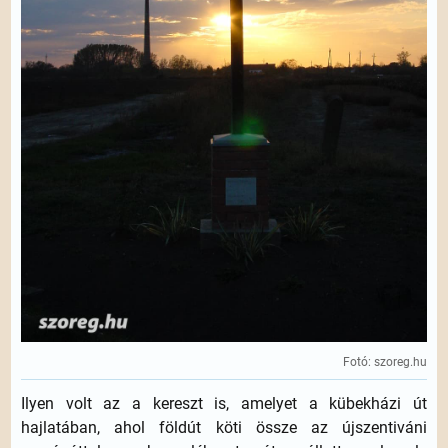
Fotó: szoreg.hu
Ilyen volt az a kereszt is, amelyet a kübekházi út
hajlatában, ahol földút köti össze az újszentiváni