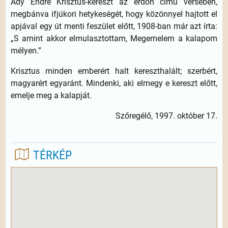
Ady Endre Krisztus-kereszt az erdőn című versében,
megbánva ifjúkori hetykeségét, hogy közönnyel hajtott el
apjával egy út menti feszület előtt, 1908-ban már azt írta:
„S amint akkor elmulasztottam, Megemelem a kalapom
mélyen.”
Krisztus minden emberért halt kereszthalált; szerbért,
magyarért egyaránt. Mindenki, aki elmegy e kereszt előtt,
emelje meg a kalapját.
Szőregélő, 1997. október 17.
TÉRKÉP