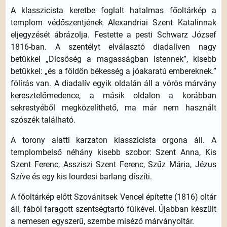
A klasszicista keretbe foglalt hatalmas főoltárkép a
templom védőszentjének Alexandriai Szent Katalinnak
eljegyzését ábrázolja. Festette a pesti Schwarz József
1816-ban. A szentélyt elválasztó diadalíven nagy
betűkkel „Dicsőség a magasságban Istennek”, kisebb
betűkkel: „és a földön békesség a jóakaratú embereknek.”
fölírás van. A diadalív egyik oldalán áll a vörös márvány
keresztelőmedence, a másik oldalon a korábban
sekrestyéből megközelíthető, ma már nem használt
szószék található.
A torony alatti karzaton klasszicista orgona áll. A
templombelső néhány kisebb szobor: Szent Anna, Kis
Szent Ferenc, Assziszi Szent Ferenc, Szűz Mária, Jézus
Szíve és egy kis lourdesi barlang díszíti.
A főoltárkép előtt Szovánitsek Vencel építette (1816) oltár
áll, fából faragott szentségtartó fülkével. Újabban készült
a nemesen egyszerű, szembe miséző márványoltár.