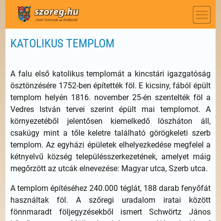
KATOLIKUS TEMPLOM
A falu első katolikus templomát a kincstári igazgatóság
ösztönzésére 1752-ben építették föl. E kicsiny, fából épült
templom helyén 1816. november 25-én szentelték föl a
Vedres István tervei szerint épült mai templomot. A
környezetéből jelentősen kiemelkedő löszháton áll,
csakúgy mint a tőle keletre található görögkeleti szerb
templom. Az egyházi épületek elhelyezkedése megfelel a
kétnyelvű község településszerkezetének, amelyet máig
megőrzött az utcák elnevezése: Magyar utca, Szerb utca.
A templom építéséhez 240.000 téglát, 188 darab fenyőfát
használtak föl. A szőregi uradalom iratai között
fönnmaradt följegyzésekből ismert Schwörtz János