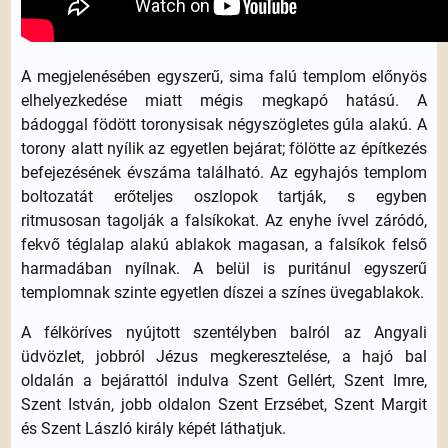
A megjelenésében egyszerű, sima falú templom előnyös
elhelyezkedése miatt mégis megkapó hatású. A
bádoggal födött toronysisak négyszögletes gúla alakú. A
torony alatt nyílik az egyetlen bejárat; fölötte az építkezés
befejezésének évszáma található. Az egyhajós templom
boltozatát erőteljes oszlopok tartják, s egyben
ritmusosan tagolják a falsíkokat. Az enyhe ívvel záródó,
fekvő téglalap alakú ablakok magasan, a falsíkok felső
harmadában nyílnak. A belül is puritánul egyszerű
templomnak szinte egyetlen díszei a színes üvegablakok.
A félköríves nyújtott szentélyben balról az Angyali
üdvözlet, jobbról Jézus megkeresztelése, a hajó bal
oldalán a bejárattól indulva Szent Gellért, Szent Imre,
Szent István, jobb oldalon Szent Erzsébet, Szent Margit
és Szent László király képét láthatjuk.