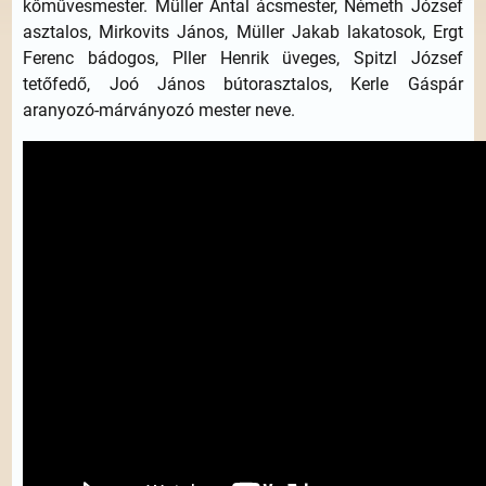
kőművesmester. Müller Antal ácsmester, Németh József
asztalos, Mirkovits János, Müller Jakab lakatosok, Ergt
Ferenc bádogos, Pller Henrik üveges, Spitzl József
tetőfedő, Joó János bútorasztalos, Kerle Gáspár
aranyozó-márványozó mester neve.