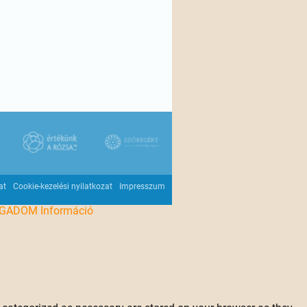
at
Cookie-kezelési nyilatkozat
Impresszum
OGADOM
Információ