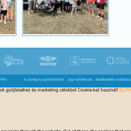
tvány
A szoreg.hu gondolatáról
Jogi nyilatkozat
Adatkezelési nyilatkoz
tok gyűjtéséhez és marketing célokból Cookie-kat használ!
ELF