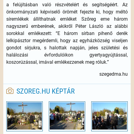
a felújításban való részvételért és segítségéért. Az
önkormányzati képviselő örömét fejezte ki, hogy méltó
síremlékek állíthatnak emléket Szőreg eme három
nagyszerű emberének, akikről Péter László az alábbi
sorokkal emlékezett: “E három sírban pihenő derék
lelkipásztor megérdemli, hogy az egyházközség viseljen
gondot sírjukra, s halottak napján, jeles születési és
halálozási évfordulóikon gyertyagyújtással,
koszorúzással, imával emlékezzenek meg róluk.”
szegedma.hu
SZOREG.HU KÉPTÁR