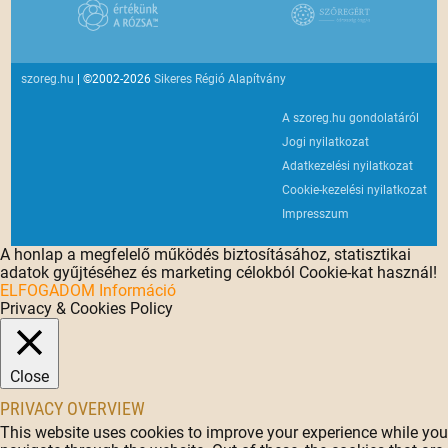
szoreg.hu
| ©2002-2026
Sikeres Régió Alapítvány
A szoreg.hu gondolatáról
Jogi nyilatkozat
Adatkezelési nyilatkozat
Cookie-kezelési nyilatkozat
Impresszum
A honlap a megfelelő működés biztosításához, statisztikai
adatok gyűjtéséhez és marketing célokból Cookie-kat használ!
ELFOGADOM
Információ
Privacy & Cookies Policy
Close
PRIVACY OVERVIEW
This website uses cookies to improve your experience while you