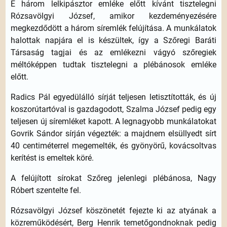
E három lelkipásztor emléke előtt kívánt tisztelegni
Rózsavölgyi József, amikor kezdeményezésére
megkezdődött a három síremlék felújítása. A munkálatok
halottak napjára el is készültek, így a Szőregi Baráti
Társaság tagjai és az emlékezni vágyó szőregiek
méltóképpen tudtak tisztelegni a plébánosok emléke
előtt.
Radics Pál egyedülálló sírját teljesen letisztították, és új
koszorútartóval is gazdagodott, Szalma József pedig egy
teljesen új síremléket kapott. A legnagyobb munkálatokat
Govrik Sándor sírján végezték: a majdnem elsüllyedt sírt
40 centiméterrel megemelték, és gyönyörű, kovácsoltvas
kerítést is emeltek köré.
A felújított sírokat Szőreg jelenlegi plébánosa, Nagy
Róbert szentelte fel.
Rózsavölgyi József köszönetét fejezte ki az atyának a
közreműködésért, Berg Henrik temetőgondnoknak pedig