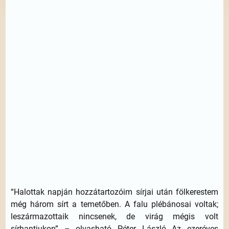
“Halottak napján hozzátartozóim sírjai után fölkerestem
még három sírt a temetőben. A falu plébánosai voltak;
leszármazottaik nincsenek, de virág mégis volt
sírhantjukon” – olvasható Péter László Az ezeréves