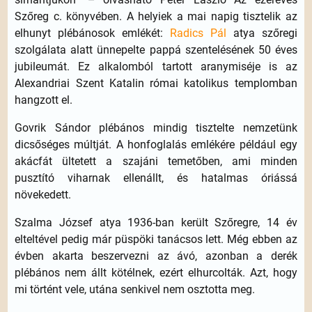
Szőreg c. könyvében. A helyiek a mai napig tisztelik az
elhunyt plébánosok emlékét:
Radics Pál
atya szőregi
szolgálata alatt ünnepelte pappá szentelésének 50 éves
jubileumát. Ez alkalomból tartott aranymiséje is az
Alexandriai Szent Katalin római katolikus templomban
hangzott el.
Govrik Sándor plébános mindig tisztelte nemzetünk
dicsőséges múltját. A honfoglalás emlékére például egy
akácfát ültetett a szajáni temetőben, ami minden
pusztító viharnak ellenállt, és hatalmas óriássá
növekedett.
Szalma József atya 1936-ban került Szőregre, 14 év
elteltével pedig már püspöki tanácsos lett. Még ebben az
évben akarta beszervezni az ávó, azonban a derék
plébános nem állt kötélnek, ezért elhurcolták. Azt, hogy
mi történt vele, utána senkivel nem osztotta meg.