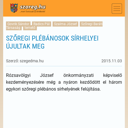
Govrik Sándor
Radics Pál
Szalma József
Szőregi Baráti
Társaság
temető
SZŐREGI PLÉBÁNOSOK SÍRHELYEI
ÚJULTAK MEG
Szerző: szegedma.hu
2015.11.03
Rózsavölgyi József önkormányzati képviselő
kezdeményezésére még a nyáron kezdődött el három
egykori szőregi plébános sírhelyének felújítása.