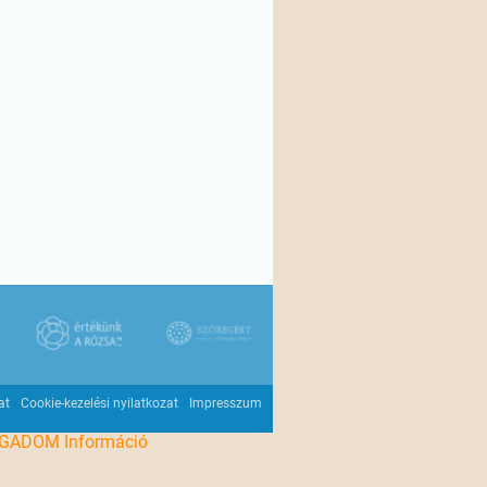
at
Cookie-kezelési nyilatkozat
Impresszum
OGADOM
Információ