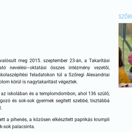
SZŐR
alósult meg 2015. szeptember 23-án, a Takarítási
ató nevelési–oktatási összes intézmény vezetői,
kolaszépítési feladatokon túl a Szőregi Alexandriai
plom körül is nagytakarítást végeztek.
st az iskolában és a templomdombon, ahol 136 szülő,
gozó és sok-sok gyermek segített szebbé, tisztábbá
.
t a pihenés, a közösen elkészített paprikás krumpli
ok-sok palacsinta.