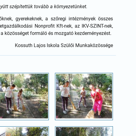
yütt szépítettük tovább a környezetünket.
knek, gyerekeknek, a szőregi intézmények összes
tgazdálkodási Nonprofit Kft-nek, az IKV-SZINT-nek,
t a közösséget formáló és mozgató kezdeményezést.
Kossuth Lajos Iskola Szülői Munkaközössége