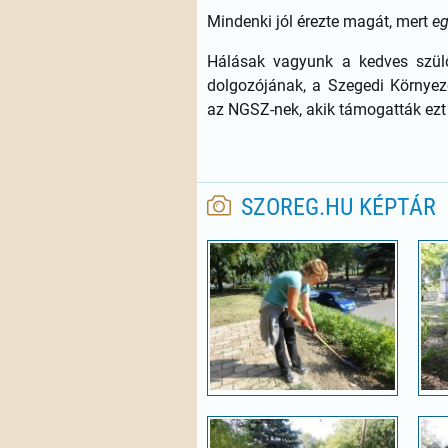
Mindenki jól érezte magát, mert
eg
Hálásak vagyunk a kedves szülő
dolgozójának, a Szegedi Környeze
az NGSZ-nek, akik támogatták ez
SZOREG.HU KÉPTÁR