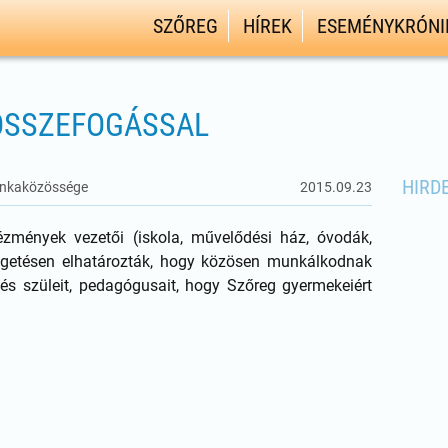
SZŐREG
HÍREK
ESEMÉNYKRÓNI
ÖSSZEFOGÁSSAL
HIRD
Munkaközössége
2015.09.23
ézmények vezetői (iskola, művelődési ház, óvodák,
lgetésen elhatározták, hogy közösen munkálkodnak
lés szüleit, pedagógusait, hogy Szőreg gyermekeiért