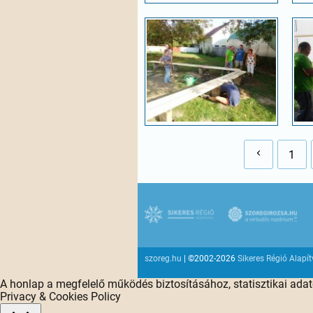
1
szoreg.hu
| ©2002-2026
Sikeres Régió Alapí
A honlap a megfelelő működés biztosításához, statisztikai ada
Privacy & Cookies Policy