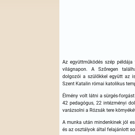
Az együttműködés szép példája v
világnapon. A Szőregen találh
dolgozói a szülőkkel együtt az is
Szent Katalin római katolikus tem
Élmény volt látni a sürgés-forgá
42 pedagógus, 22 intézményi dol
varázsolni a Rózsák tere környékét
A munka után mindenkinek jól eset
és az osztályok által felajánlott s