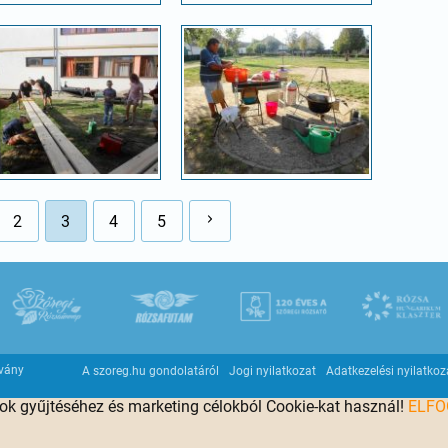
2
3
4
5
tvány
A szoreg.hu gondolatáról
Jogi nyilatkozat
Adatkezelési nyilatkoz
tok gyűjtéséhez és marketing célokból Cookie-kat használ!
ELF