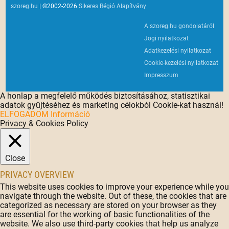
szoreg.hu
| ©2002-2026
Sikeres Régió Alapítvány
A szoreg.hu gondolatáról
Jogi nyilatkozat
Adatkezelési nyilatkozat
Cookie-kezelési nyilatkozat
Impresszum
A honlap a megfelelő működés biztosításához, statisztikai
adatok gyűjtéséhez és marketing célokból Cookie-kat használ!
ELFOGADOM
Információ
Privacy & Cookies Policy
Close
PRIVACY OVERVIEW
This website uses cookies to improve your experience while you
navigate through the website. Out of these, the cookies that are
categorized as necessary are stored on your browser as they
are essential for the working of basic functionalities of the
website. We also use third-party cookies that help us analyze